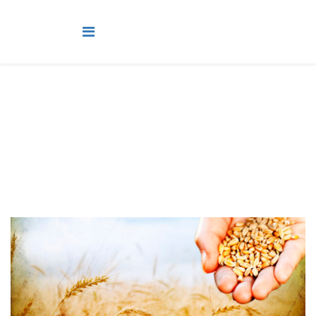
Adultos
Você está aqui:
Página Principal
Classes
Adultos