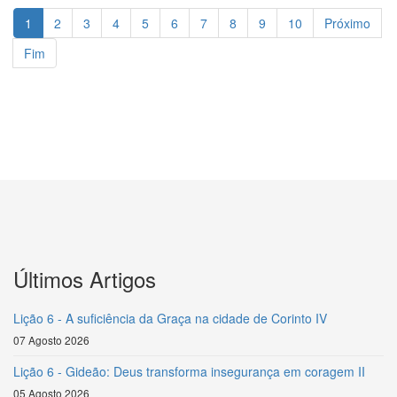
1
2
3
4
5
6
7
8
9
10
Próximo
Fim
Últimos Artigos
Lição 6 - A suficiência da Graça na cidade de Corinto IV
07 Agosto 2026
Lição 6 - Gideão: Deus transforma insegurança em coragem II
05 Agosto 2026