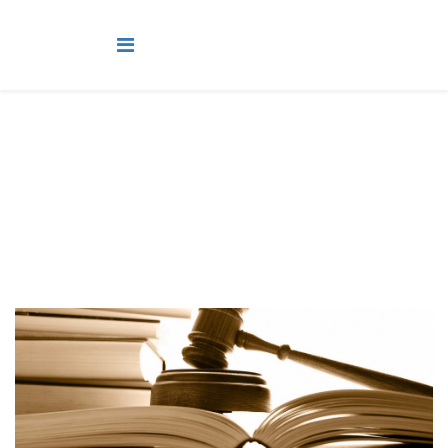
Adultos
Você está aqui:
Página Principal
Classes
Adultos