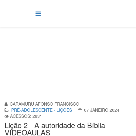
Pré-Adolescente
Você está aqui:
Página Principal
Classes
Pré-Adolescente
Lição 2 - A autoridade da Bíblia - VIDEOAULAS
CARAMURU AFONSO FRANCISCO
PRÉ-ADOLESCENTE - LIÇÕES
07 JANEIRO 2024
ACESSOS: 2831
Lição 2 - A autoridade da Bíblia -
VIDEOAULAS