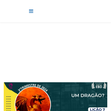
Juvenis
Você está aqui:
Página Principal
Classes
Juvenis
Lição 7 - Um dragão? - VIDEOAULAS