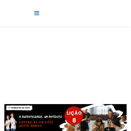
Jovens
Você está aqui:
Página Principal
Classes
Jovens
Lição 8 - Autenticidade, um antídoto contra as paixões deste
mundo - SLIDES E VIDEOAULAS