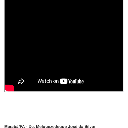
Marabá/PA - Dc. Melquezedeque José da Silva: