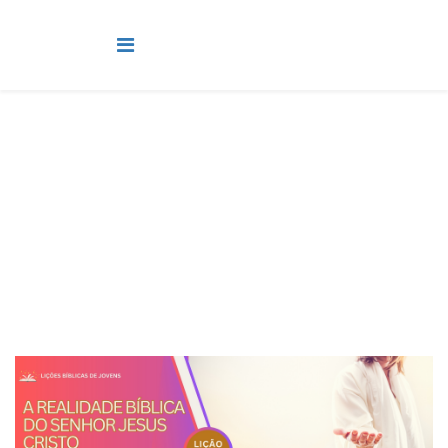
Jovens
Você está aqui:
Página Principal
Classes
Jovens
Lição 10 - A realidade bíblica do Senhor Jesus Cristo - SLIDES
E VIDEOAULAS