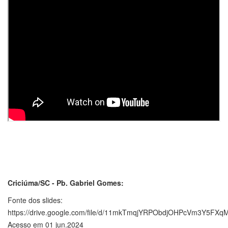
Criciúma/SC - Pb. Gabriel Gomes:
Fonte dos slides:
https://drive.google.com/file/d/11mkTmqjYRPObdjOHPcVm3Y5FXq
Acesso em 01 jun.2024