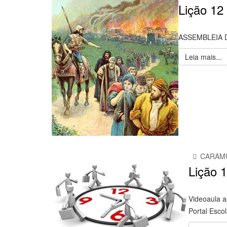
Lição 12 
ASSEMBLEIA 
Leia mais...
CARAM
Lição 
Videoaula a
Portal Esco