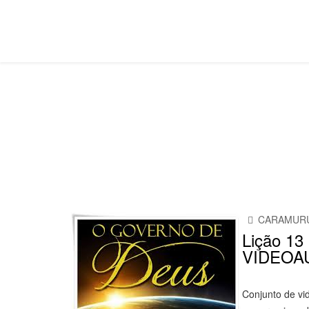
Jovens e Adultos Betel
Você está aqui:
Página Principal
Classes
Jovens e
CARAMURU
Lição 13 
VIDEOA
Conjunto de vi