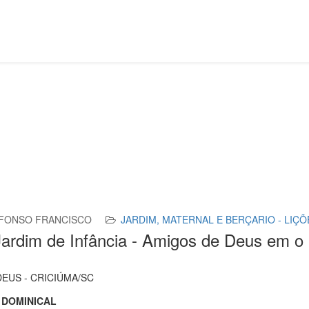
Maternal e Berçario
Lição 14 - Jardim de Infância - Amigos de Deu
FONSO FRANCISCO
JARDIM, MATERNAL E BERÇARIO - LIÇÕ
 Jardim de Infância - Amigos de Deus em 
EUS - CRICIÚMA/SC
 DOMINICAL