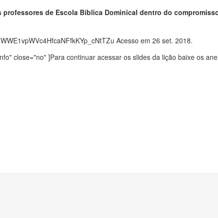
s professores de Escola Bíblica Dominical dentro do compromisso
/1J4P1WWE1vpWVc4HfcaNFfkKYp_cNtTZu Acesso em 26 set. 2018.
nfo" close="no" ]Para continuar acessar os slides da lição baixe os an