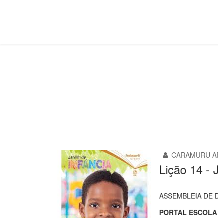
Jardim, Maternal e Berçario
Você está aqui:
Página Principal
Classes
Jardim, 
CARAMURU A
Lição 14 -
ASSEMBLEIA DE D
PORTAL ESCOLA