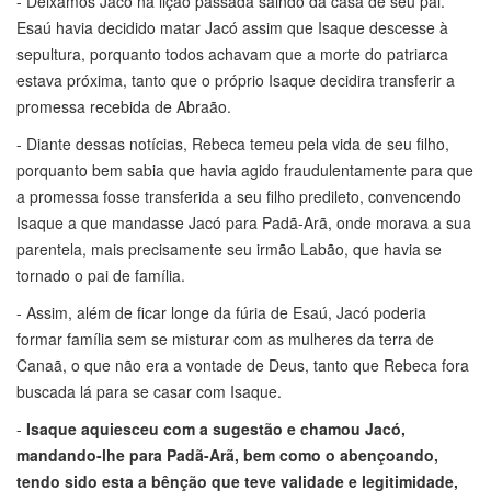
- Deixamos Jacó na lição passada saindo da casa de seu pai.
Esaú havia decidido matar Jacó assim que Isaque descesse à
sepultura, porquanto todos achavam que a morte do patriarca
estava próxima, tanto que o próprio Isaque decidira transferir a
promessa recebida de Abraão.
- Diante dessas notícias, Rebeca temeu pela vida de seu filho,
porquanto bem sabia que havia agido fraudulentamente para que
a promessa fosse transferida a seu filho predileto, convencendo
Isaque a que mandasse Jacó para Padã-Arã, onde morava a sua
parentela, mais precisamente seu irmão Labão, que havia se
tornado o pai de família.
- Assim, além de ficar longe da fúria de Esaú, Jacó poderia
formar família sem se misturar com as mulheres da terra de
Canaã, o que não era a vontade de Deus, tanto que Rebeca fora
buscada lá para se casar com Isaque.
-
Isaque aquiesceu com a sugestão e chamou Jacó,
mandando-lhe para Padã-Arã, bem como o abençoando,
tendo sido esta a bênção que teve validade e legitimidade,