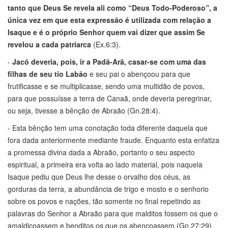
tanto que Deus Se revela ali como “Deus Todo-Poderoso”, a
única vez em que esta expressão é utilizada com relação a
Isaque e é o próprio Senhor quem vai dizer que assim Se
revelou a cada patriarca
(Ex.6:3).
-
Jacó deveria, pois, ir a Padã-Arã, casar-se com uma das
filhas de seu tio Labão
e seu pai o abençoou para que
frutificasse e se multiplicasse, sendo uma multidão de povos,
para que possuísse a terra de Canaã, onde deveria peregrinar,
ou seja, tivesse a bênção de Abraão (Gn.28:4).
- Esta bênção tem uma conotação toda diferente daquela que
fora dada anteriormente mediante fraude. Enquanto esta enfatiza
a promessa divina dada a Abraão, portanto o seu aspecto
espiritual, a primeira era volta ao lado material, pois naquela
Isaque pediu que Deus lhe desse o orvalho dos céus, as
gorduras da terra, a abundância de trigo e mosto e o senhorio
sobre os povos e nações, tão somente no final repetindo as
palavras do Senhor a Abraão para que malditos fossem os que o
amaldiçoassem e benditos os que os abençoassem (Gn.27:29).