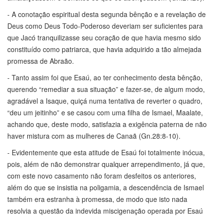
- A conotação espiritual desta segunda bênção e a revelação de
Deus como Deus Todo-Poderoso deveriam ser suficientes para
que Jacó tranquilizasse seu coração de que havia mesmo sido
constituído como patriarca, que havia adquirido a tão almejada
promessa de Abraão.
- Tanto assim foi que Esaú, ao ter conhecimento desta bênção,
querendo “remediar a sua situação” e fazer-se, de algum modo,
agradável a Isaque, quiçá numa tentativa de reverter o quadro,
“deu um jeitinho” e se casou com uma filha de Ismael, Maalate,
achando que, deste modo, satisfazia a exigência paterna de não
haver mistura com as mulheres de Canaã (Gn.28:8-10).
- Evidentemente que esta atitude de Esaú foi totalmente inócua,
pois, além de não demonstrar qualquer arrependimento, já que,
com este novo casamento não foram desfeitos os anteriores,
além do que se insistia na poligamia, a descendência de Ismael
também era estranha à promessa, de modo que isto nada
resolvia a questão da indevida miscigenação operada por Esaú