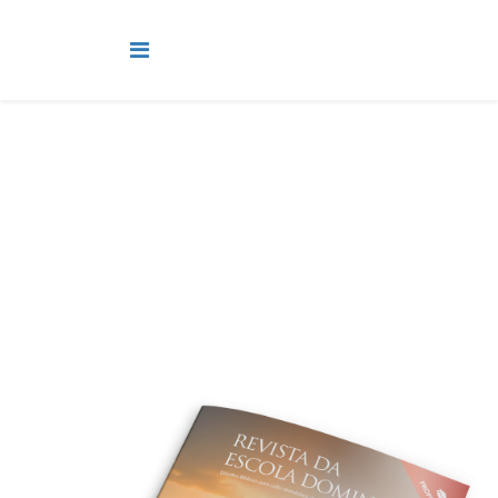
Estudos Bíblicos
Você está aqui:
Página Principal
Mais
Estudos Bíblicos
Lição 6 - Programa de Educação Cristã Continuada -
Colossenses 2 – Falsos ensinos VIDEOAULAS