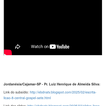
Jordanésia/Cajamar-SP - Pr. Luiz Henrique de Almeida Silva:
Link do subsídio:
http://ebdnatv.blogspot.com/2025/02/escrita-
licao-8-central-gospel-sete.html
Link dos slides:
http://ebdnatv.blogspot.com/2025/02/slides-licao-