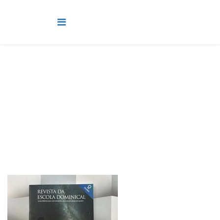
Estudos Bíblicos
Você está aqui:
Página Principal
Mais
Estudos Bíblicos
Lição 5 - Programa de Educação Cristã Continuada - Isaías 32
e 33 - O Senhor é juiz, legislador e rei VIDEOAULAS