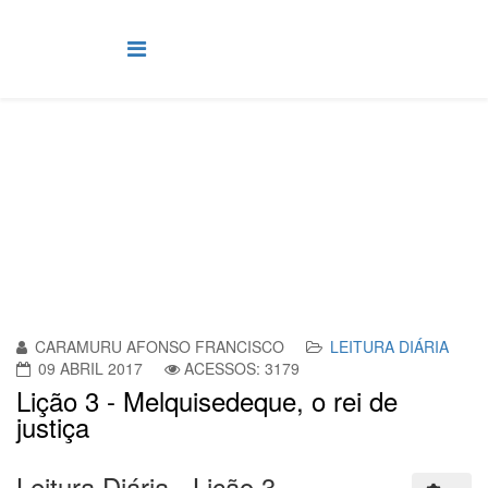
Leitura Diária
Você está aqui:
Página Principal
Leitura Diária
CARAMURU AFONSO FRANCISCO
LEITURA DIÁRIA
09 ABRIL 2017
ACESSOS: 3179
Lição 3 - Melquisedeque, o rei de
justiça
Leitura Diária - Lição 3-