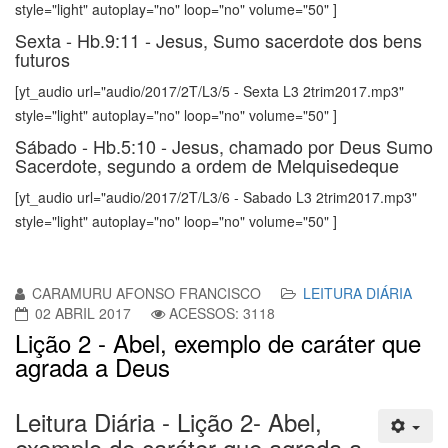
style="light" autoplay="no" loop="no" volume="50" ]
Sexta - Hb.9:11 - Jesus, Sumo sacerdote dos bens
futuros
[yt_audio url="audio/2017/2T/L3/5 - Sexta L3 2trim2017.mp3"
style="light" autoplay="no" loop="no" volume="50" ]
Sábado - Hb.5:10 - Jesus, chamado por Deus Sumo
Sacerdote, segundo a ordem de Melquisedeque
[yt_audio url="audio/2017/2T/L3/6 - Sabado L3 2trim2017.mp3"
style="light" autoplay="no" loop="no" volume="50" ]
CARAMURU AFONSO FRANCISCO
LEITURA DIÁRIA
02 ABRIL 2017
ACESSOS: 3118
Lição 2 - Abel, exemplo de caráter que
agrada a Deus
Leitura Diária - Lição 2- Abel,
exemplo de caráter que agrada a