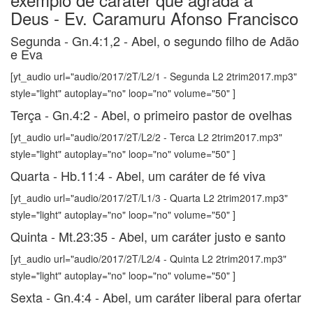
Deus - Ev. Caramuru Afonso Francisco
Segunda - Gn.4:1,2 - Abel, o segundo filho de Adão
e Eva
[yt_audio url="audio/2017/2T/L2/1 - Segunda L2 2trim2017.mp3"
style="light" autoplay="no" loop="no" volume="50" ]
Terça - Gn.4:2 - Abel, o primeiro pastor de ovelhas
[yt_audio url="audio/2017/2T/L2/2 - Terca L2 2trim2017.mp3"
style="light" autoplay="no" loop="no" volume="50" ]
Quarta - Hb.11:4 - Abel, um caráter de fé viva
[yt_audio url="audio/2017/2T/L1/3 - Quarta L2 2trim2017.mp3"
style="light" autoplay="no" loop="no" volume="50" ]
Quinta - Mt.23:35 - Abel, um caráter justo e santo
[yt_audio url="audio/2017/2T/L2/4 - Quinta L2 2trim2017.mp3"
style="light" autoplay="no" loop="no" volume="50" ]
Sexta - Gn.4:4 - Abel, um caráter liberal para ofertar