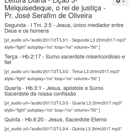
Melquisedeque, o rei de justiça -
Pr. José Serafim de Oliveira
Segunda - I Tm. 2:5 - Jesus, único mediador entre
Deus e os homens
[yt_audio url="audio/2017/2T/L3/1 - Segunda L3 2trim2017.mp3"
style="light" autoplay="no" loop="no" volume="50" ]
Terça - Hb.2:17 - Sumo sacerdote misericordioso e
fiel
[yt_audio url="audio/2017/2T/L3/2 - Terca L3 2trim2017.mp3"
style="light" autoplay="no" loop="no" volume="50" ]
Quarta - Hb.3:1 - Jesus, apóstolo e Sumo
Sacerdote da nossa confissão
[yt_audio url="audio/2017/2T/L3/3 - Quarta L3 2trim2017.mp3"
style="light" autoplay="no" loop="no" volume="50" ]
Quinta - Hb.6:20 - Jesus, Sacerdote Eterno
[yt_audio url="audio/2017/2T/L3/4 - Quinta L3 2trim2017.mp3"