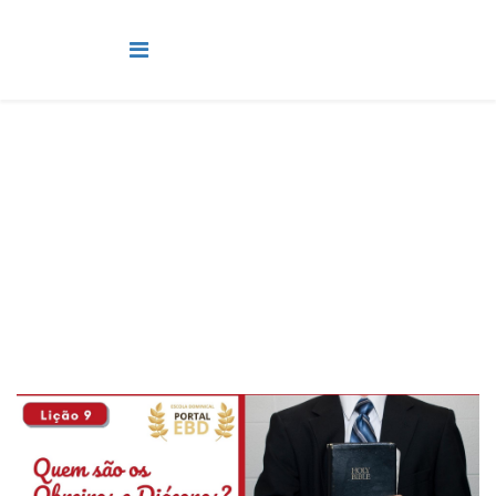
Pré-Adolescente
Você está aqui:
Página Principal
Classes
Pré-Adolescente
Lição 9 - Quem são os obreiros e os diáconos? -
VIDEOAULAS