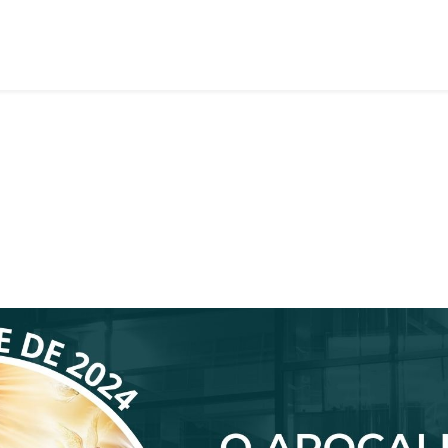
Lição 9 - O Apocalipse e a volta triunfal do Rei dos reis - VIDEOAU