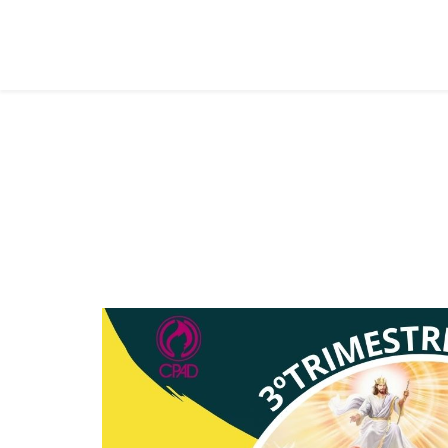
Juvenis
Você está aqui:
Página Principal
Classes
Juvenis