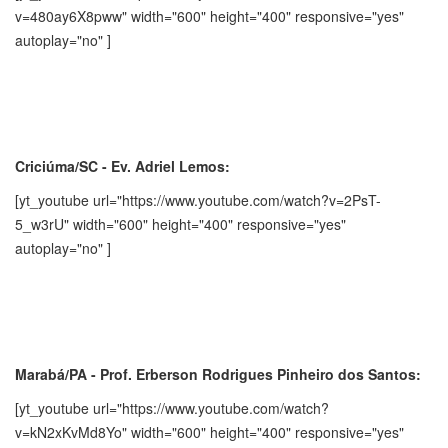
v=480ay6X8pww" width="600" height="400" responsive="yes"
autoplay="no" ]
Criciúma/SC - Ev. Adriel Lemos:
[yt_youtube url="https://www.youtube.com/watch?v=2PsT-
5_w3rU" width="600" height="400" responsive="yes"
autoplay="no" ]
Marabá/PA - Prof. Erberson Rodrigues Pinheiro dos Santos:
[yt_youtube url="https://www.youtube.com/watch?
v=kN2xKvMd8Yo" width="600" height="400" responsive="yes"