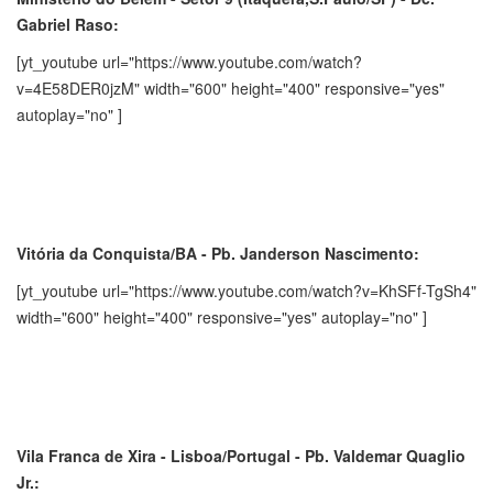
Gabriel Raso:
[yt_youtube url="https://www.youtube.com/watch?
v=4E58DER0jzM" width="600" height="400" responsive="yes"
autoplay="no" ]
Vitória da Conquista/BA - Pb. Janderson Nascimento:
[yt_youtube url="https://www.youtube.com/watch?v=KhSFf-TgSh4"
width="600" height="400" responsive="yes" autoplay="no" ]
Vila Franca de Xira - Lisboa/Portugal - Pb. Valdemar Quaglio
Jr.: