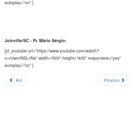
autoplay="no" ]
Joinville/SC - Pr. Mário Sérgio:
[yt_youtube url="https://www.youtube.com/watch?
v=rUwcrNSLnNs" width="600" height="400" responsive="yes"
autoplay="no" ]
Ant
Próximo