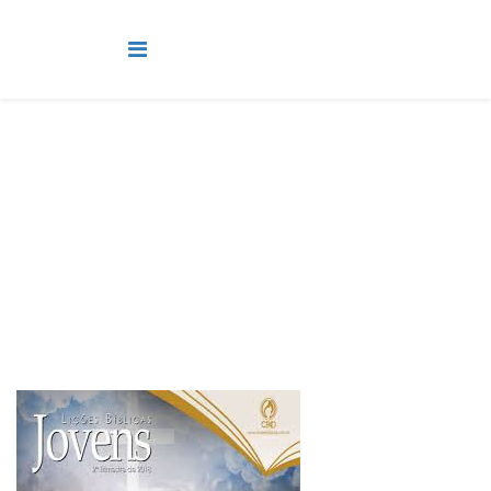
Jovens
Você está aqui:
Página Principal
Classes
Jovens
Lição 11 - Firmes na verdade e na graça de Deus -
VIDEOAULAS