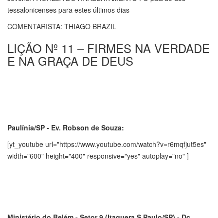
tessalonicenses para estes últimos dias
COMENTARISTA: THIAGO BRAZIL
LIÇÃO Nº 11 – FIRMES NA VERDADE
E NA GRAÇA DE DEUS
Paulínia/SP - Ev. Robson de Souza:
[yt_youtube url="https://www.youtube.com/watch?v=r6mqfjut5es"
width="600" height="400" responsive="yes" autoplay="no" ]
Ministério do Belém - Setor 9 (Itaquera,S.Paulo/SP) - Dc.