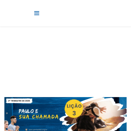
Jovens
Você está aqui:
Página Principal
Classes
Jovens
Lição 3 - Paulo e sua chamada - SLIDES E VIDEOAULAS