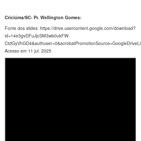
Criciúma/SC- Pr. Wellington Gomes:
Fonte dos slides: https://drive.usercontent.google.com/download?
id=14e3gvDFuJjcSM3wb0ukFW-
CtdGyVhGD4&authuser=0&acrobatPromotionSource=GoogleDriveLi
Acesso em 11 jul. 2025