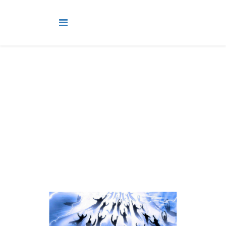
2º Ciclo
Você está aqui:
Página Principal
Classes
Discipulando
2º Ciclo
Lição 10 - Discipulando - 2º Ciclo - Crendo na santa Igreja
cristã , a comunhão dos santos - VIDEOAULAS