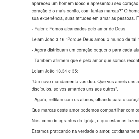
apareceu um homem idoso e apresentou seu coração, a
coração é o mais bonito, com tantas marcas?” O home
sua experiência, suas atitudes em amar as pessoas. 
- Falem: Fomos alcançados pelo amor de Deus.
Leiam João 3.16 “Porque Deus amou o mundo de tal ma
- Agora distribuam um coração pequeno para cada alu
- Também afirmem que é pelo amor que somos reconh
Leiam João 13.34 e 35:
“Um novo mandamento vos dou: Que vos ameis uns aos
discípulos, se vos amardes uns aos outros”.
- Agora, reflitam com os alunos, olhando para o cora
Que marcas deste amor podemos compartilhar com os
Nós, como integrantes da Igreja, o que estamos faz
Estamos praticando na verdade o amor, cotidianamen