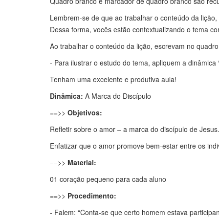
Quadro branco e marcador de quadro branco são recur
Lembrem-se de que ao trabalhar o conteúdo da lição, 
Dessa forma, vocês estão contextualizando o tema co
Ao trabalhar o conteúdo da lição, escrevam no quadro 
- Para ilustrar o estudo do tema, apliquem a dinâmica 
Tenham uma excelente e produtiva aula!
Dinâmica:
A Marca do Discípulo
==>>
Objetivos:
Refletir sobre o amor – a marca do discípulo de Jesus
Enfatizar que o amor promove bem-estar entre os indiv
==>>
Material:
01 coração pequeno para cada aluno
==>>
Procedimento:
- Falem: “Conta-se que certo homem estava participa