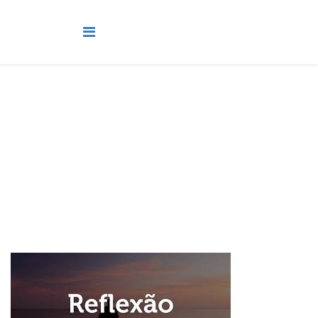
Reflexões
Você está aqui:
Página Principal
Mais
Reflexões
O culto a Baal na liturgia dos cultos em algumas igrejas da
atualidade