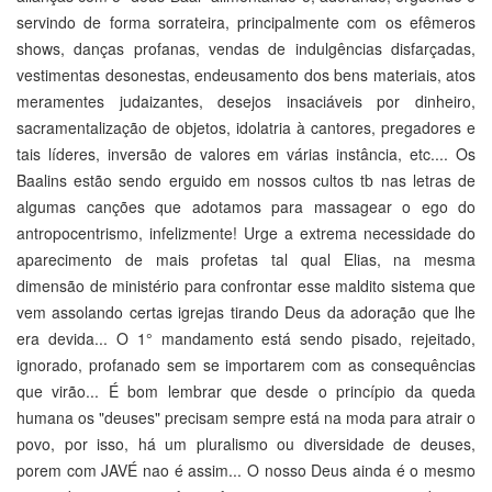
servindo de forma sorrateira, principalmente com os efêmeros
shows, danças profanas, vendas de indulgências disfarçadas,
vestimentas desonestas, endeusamento dos bens materiais, atos
meramentes judaizantes, desejos insaciáveis por dinheiro,
sacramentalização de objetos, idolatria à cantores, pregadores e
tais líderes, inversão de valores em várias instância, etc.... Os
Baalins estão sendo erguido em nossos cultos tb nas letras de
algumas canções que adotamos para massagear o ego do
antropocentrismo, infelizmente! Urge a extrema necessidade do
aparecimento de mais profetas tal qual Elias, na mesma
dimensão de ministério para confrontar esse maldito sistema que
vem assolando certas igrejas tirando Deus da adoração que lhe
era devida... O 1° mandamento está sendo pisado, rejeitado,
ignorado, profanado sem se importarem com as consequências
que virão... É bom lembrar que desde o princípio da queda
humana os "deuses" precisam sempre está na moda para atrair o
povo, por isso, há um pluralismo ou diversidade de deuses,
porem com JAVÉ nao é assim... O nosso Deus ainda é o mesmo