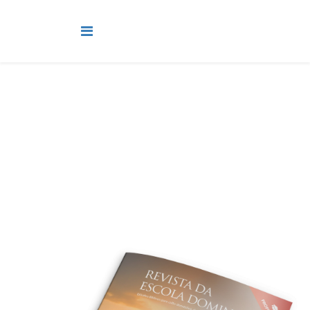
Estudos Bíblicos
Você está aqui:
Página Principal
Mais
Estudos Bíblicos
Lição 7 - Programa de Educação Cristã Continuada -
Colossenses 3 – Buscai as coisas lá do alto VIDEOAULAS