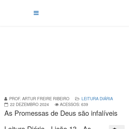
Leitura Diária
Você está aqui:
Página Principal
Leitura Diária
As Promessas de Deus são infalíveis
PROF. ARTUR FREIRE RIBEIRO
LEITURA DIÁRIA
22 DEZEMBRO 2024
ACESSOS: 639
As Promessas de Deus são infalíveis
Leitura Diária - Lição 13 - As