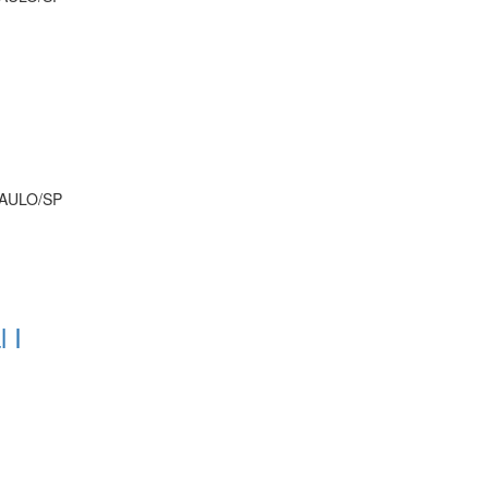
PAULO/SP
 I