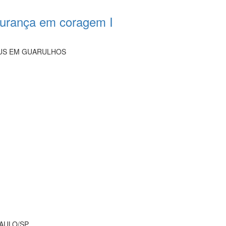
gurança em coragem I
EUS EM GUARULHOS
PAULO/SP