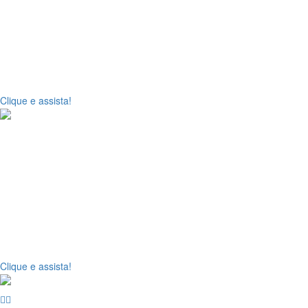
AO VIVO!
Diretamente da sede das Assembleias de Deus - Ministério do Belém/SP
Por Pr. Caramuru Afonso Francisco.
Clique e assista!
3º Trimestre de 2026!
Análise e abordagem do 3º trimestre de 2026 - A Igreja dos Gentios:
professores de Escola Bíblica Dominical para todo o trimestre letivo.
Tivemos a participação dos ilustres irmãos: Pr. Antônio Mardônio N. V
Bezerra.
Clique e assista!