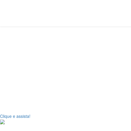
PRÉ-AULA!
Aula preparatória da Lição 6 - A suficiência da Graça na cidade de C
preparação dos Professores de EBD na semana anterior à aula.
Por Pr. Caramuru Afonso Francisco
Clique e assista!