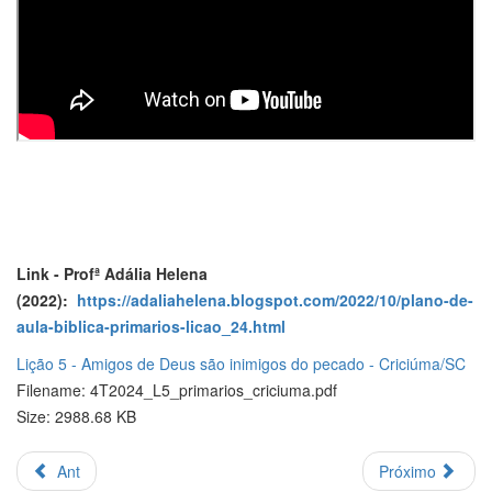
Link - Profª Adália Helena
(2022):
https://adaliahelena.blogspot.com/2022/10/plano-de-
aula-biblica-primarios-licao_24.html
Lição 5 - Amigos de Deus são inimigos do pecado - Criciúma/SC
Filename: 4T2024_L5_primarios_criciuma.pdf
Size: 2988.68 KB
Ant
Próximo