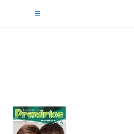
Primário
Você está aqui:
Página Principal
Classes
Primário
Lição 5 - Amigos de Deus são inimigos do pecado - SLIDES,
LINK E VIDEOAULAS