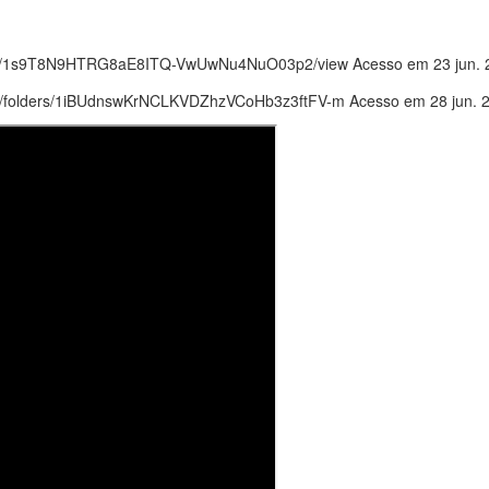
/file/d/1s9T8N9HTRG8aE8ITQ-VwUwNu4NuO03p2/view Acesso em 23 jun.
drive/folders/1iBUdnswKrNCLKVDZhzVCoHb3z3ftFV-m Acesso em 28 jun. 