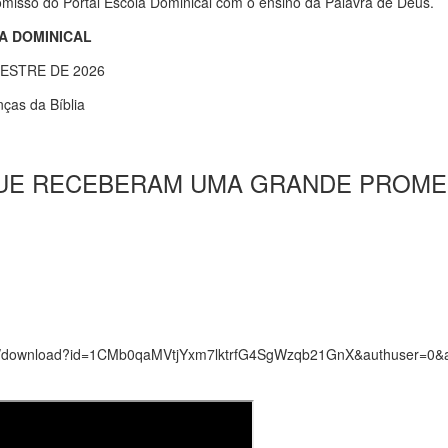
misso do Portal Escola Dominical com o ensino da Palavra de Deus.
A DOMINICAL
ESTRE DE 2026
nças da Bíblia
S QUE RECEBERAM UMA GRANDE PROM
e.com/download?id=1CMb0qaMVtjYxm7lktrfG4SgWzqb21GnX&authuser=0&a