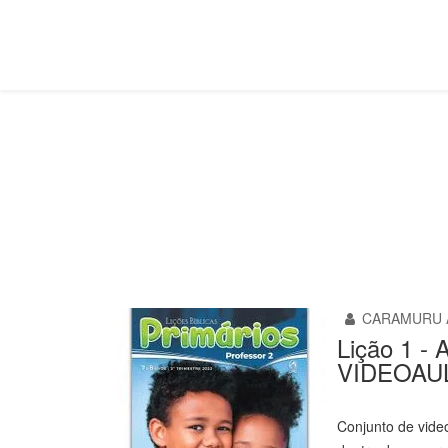
Primário
Você está aqui:
Página Principal
Classes
Primário
CARAMURU 
Lição 1 -
VIDEOAU
Conjunto de video