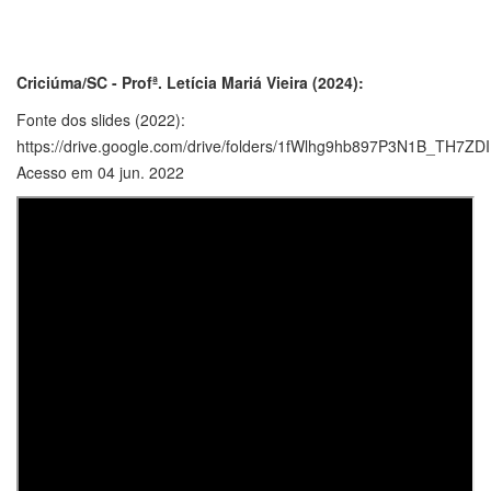
Criciúma/SC - Profª. Letícia Mariá Vieira (2024):
Fonte dos slides (2022):
https://drive.google.com/drive/folders/1fWlhg9hb897P3N1B_TH7Z
Acesso em 04 jun. 2022