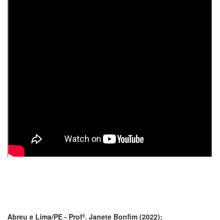
Abreu e Lima/PE - Profª. Janete Bonfim (2022):