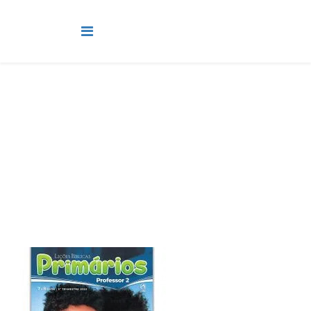
Primário
Você está aqui:
Página Principal
Classes
Primário
Lição 11 - Jesus me ensina a amar como Ele amou - SLIDES,
LINK E VIDEOAULAS