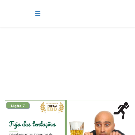
Pré-Adolescente
Você está aqui:
Página Principal
Classes
Pré-Adolescente
Lição 7 - Fuja das tentações - VIDEOAULAS