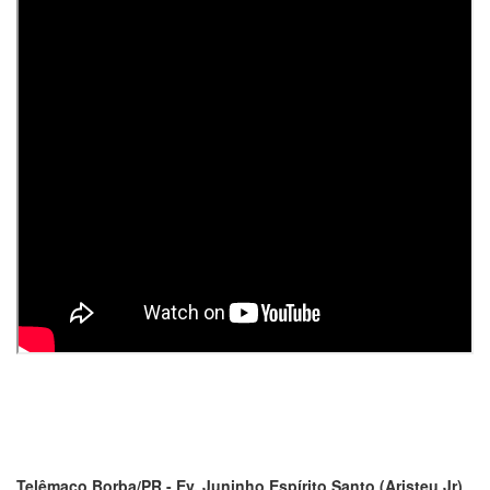
Telêmaco Borba/PR - Ev. Juninho Espírito Santo (Aristeu Jr)