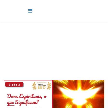
Pré-Adolescente
Você está aqui:
Página Principal
Classes
Pré-Adolescente
Lição 2 - Dons espirituais, o que significam? - VIDEOAULAS