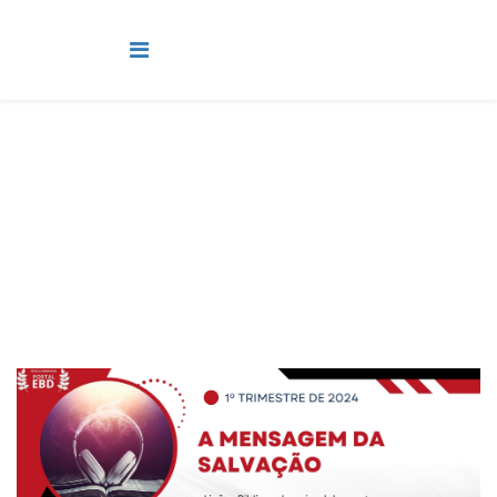
Pré-Adolescente
Você está aqui:
Página Principal
Classes
Pré-Adolescente
Lição 7 - A mensagem da salvação - VIDEOAULAS