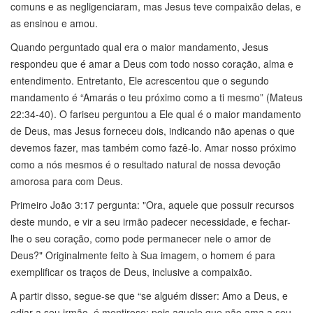
comuns e as negligenciaram, mas Jesus teve compaixão delas, e
as ensinou e amou.
Quando perguntado qual era o maior mandamento, Jesus
respondeu que é amar a Deus com todo nosso coração, alma e
entendimento. Entretanto, Ele acrescentou que o segundo
mandamento é “Amarás o teu próximo como a ti mesmo” (Mateus
22:34-40). O fariseu perguntou a Ele qual é o maior mandamento
de Deus, mas Jesus forneceu dois, indicando não apenas o que
devemos fazer, mas também como fazê-lo. Amar nosso próximo
como a nós mesmos é o resultado natural de nossa devoção
amorosa para com Deus.
Primeiro João 3:17 pergunta: "Ora, aquele que possuir recursos
deste mundo, e vir a seu irmão padecer necessidade, e fechar-
lhe o seu coração, como pode permanecer nele o amor de
Deus?" Originalmente feito à Sua imagem, o homem é para
exemplificar os traços de Deus, inclusive a compaixão.
A partir disso, segue-se que “se alguém disser: Amo a Deus, e
odiar a seu irmão, é mentiroso; pois aquele que não ama a seu