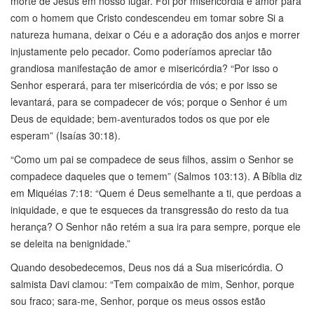
morte de Jesus em nosso lugar. Foi por misericórdia e amor para
com o homem que Cristo condescendeu em tomar sobre Si a
natureza humana, deixar o Céu e a adoração dos anjos e morrer
injustamente pelo pecador. Como poderíamos apreciar tão
grandiosa manifestação de amor e misericórdia? “Por isso o
Senhor esperará, para ter misericórdia de vós; e por isso se
levantará, para se compadecer de vós; porque o Senhor é um
Deus de equidade; bem-aventurados todos os que por ele
esperam” (Isaías 30:18).
“Como um pai se compadece de seus filhos, assim o Senhor se
compadece daqueles que o temem” (Salmos 103:13). A Bíblia diz
em Miquéias 7:18: “Quem é Deus semelhante a ti, que perdoas a
iniquidade, e que te esqueces da transgressão do resto da tua
herança? O Senhor não retém a sua ira para sempre, porque ele
se deleita na benignidade.”
Quando desobedecemos, Deus nos dá a Sua misericórdia. O
salmista Davi clamou: “Tem compaixão de mim, Senhor, porque
sou fraco; sara-me, Senhor, porque os meus ossos estão