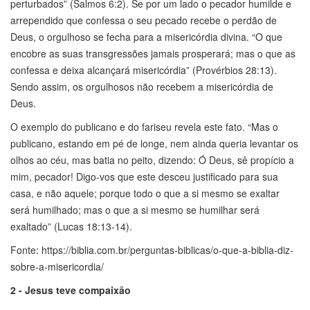
perturbados” (Salmos 6:2). Se por um lado o pecador humilde e
arrependido que confessa o seu pecado recebe o perdão de
Deus, o orgulhoso se fecha para a misericórdia divina. “O que
encobre as suas transgressões jamais prosperará; mas o que as
confessa e deixa alcançará misericórdia” (Provérbios 28:13).
Sendo assim, os orgulhosos não recebem a misericórdia de
Deus.
O exemplo do publicano e do fariseu revela este fato. “Mas o
publicano, estando em pé de longe, nem ainda queria levantar os
olhos ao céu, mas batia no peito, dizendo: Ó Deus, sê propício a
mim, pecador! Digo-vos que este desceu justificado para sua
casa, e não aquele; porque todo o que a si mesmo se exaltar
será humilhado; mas o que a si mesmo se humilhar será
exaltado” (Lucas 18:13-14).
Fonte: https://biblia.com.br/perguntas-biblicas/o-que-a-biblia-diz-
sobre-a-misericordia/
2 - Jesus teve compaixão