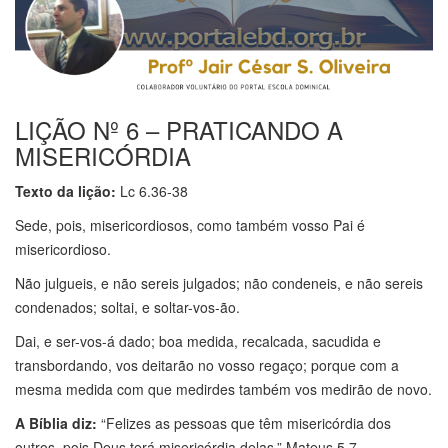
LIÇÃO Nº 6 – PRATICANDO A
MISERICÓRDIA
Texto da lição:
Lc 6.36-38
Sede, pois, misericordiosos, como também vosso Pai é
misericordioso.
Não julgueis, e não sereis julgados; não condeneis, e não sereis
condenados; soltai, e soltar-vos-ão.
Dai, e ser-vos-á dado; boa medida, recalcada, sacudida e
transbordando, vos deitarão no vosso regaço; porque com a
mesma medida com que medirdes também vos medirão de novo.
A Bíblia diz:
“Felizes as pessoas que têm misericórdia dos
outros, pois Deus terá misericórdia delas.” Mateus 5.7