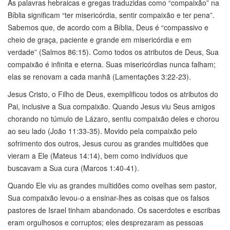
As palavras hebraicas e gregas traduzidas como “compaixão” na
Bíblia significam “ter misericórdia, sentir compaixão e ter pena”.
Sabemos que, de acordo com a Bíblia, Deus é “compassivo e
cheio de graça, paciente e grande em misericórdia e em
verdade” (Salmos 86:15). Como todos os atributos de Deus, Sua
compaixão é infinita e eterna. Suas misericórdias nunca falham;
elas se renovam a cada manhã (Lamentações 3:22-23).
Jesus Cristo, o Filho de Deus, exemplificou todos os atributos do
Pai, inclusive a Sua compaixão. Quando Jesus viu Seus amigos
chorando no túmulo de Lázaro, sentiu compaixão deles e chorou
ao seu lado (João 11:33-35). Movido pela compaixão pelo
sofrimento dos outros, Jesus curou as grandes multidões que
vieram a Ele (Mateus 14:14), bem como indivíduos que
buscavam a Sua cura (Marcos 1:40-41).
Quando Ele viu as grandes multidões como ovelhas sem pastor,
Sua compaixão levou-o a ensinar-lhes as coisas que os falsos
pastores de Israel tinham abandonado. Os sacerdotes e escribas
eram orgulhosos e corruptos; eles desprezaram as pessoas