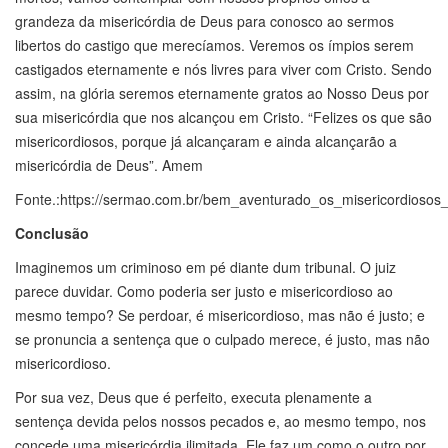
grandeza da misericórdia de Deus para conosco ao sermos
libertos do castigo que merecíamos. Veremos os ímpios serem
castigados eternamente e nós livres para viver com Cristo. Sendo
assim, na glória seremos eternamente gratos ao Nosso Deus por
sua misericórdia que nos alcançou em Cristo. “Felizes os que são
misericordiosos, porque já alcançaram e ainda alcançarão a
misericórdia de Deus”. Amem
Fonte.:https://sermao.com.br/bem_aventurado_os_misericordiosos_
Conclusão
Imaginemos um criminoso em pé diante dum tribunal. O juiz
parece duvidar. Como poderia ser justo e misericordioso ao
mesmo tempo? Se perdoar, é misericordioso, mas não é justo; e
se pronuncia a sentença que o culpado merece, é justo, mas não
misericordioso.
Por sua vez, Deus que é perfeito, executa plenamente a
sentença devida pelos nossos pecados e, ao mesmo tempo, nos
concede uma misericórdia ilimitada. Ele faz um como o outro por