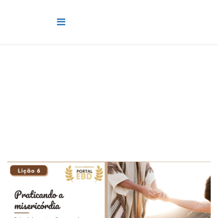
Pré-Adolescente
Você está aqui:
Página Principal
Classes
Pré-Adolescente
Lição 6 - Praticando a misericórdia I