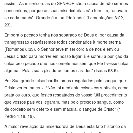
assim: “As misericórdias do SENHOR são a causa de não sermos
consumidos, porque as suas misericórdias não têm fim; renovam-
se cada manhã. Grande é a tua fidelidade” (Lamentações 3:22,
23).
Embora o pecado tenha nos separado de Deus e, por causa da
transgressão estivéssemos todos condenados à morte eterna
(Romanos 6:23), o Senhor teve misericórdia de nós e enviou
Jesus Cristo para morrer em nosso lugar. Ele sofreu a punição da
culpa pelo pecado que nós cometemos sem que Ele tivesse culpa
alguma. “Pelas suas pisaduras fomos sarados” (Isaías 53:5).
Por Sua grande misericórdia fomos resgatados pelo sangue que
Cristo verteu na cruz. “Não foi mediante coisas corruptíveis, como
prata ou ouro, que fostes resgatados do vosso fútil procedimento
que vossos pais vos legaram, mas pelo precioso sangue, como
de cordeiro sem defeito e sem mácula, o sangue de Cristo” (1
Pedro 1:18, 19).
A maior revelação da misericórdia de Deus está fato histórico da