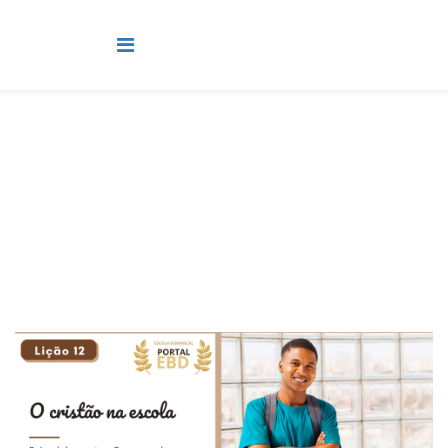
Pré-Adolescente
Você está aqui:
Página Principal
Classes
Pré-Adolescente
Lição 12 - O cristão na escola - VIDEOAULAS