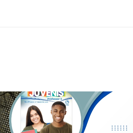
Lição 5 - Sansão: livre-arbítrio no plano divino - SLIDES, LINK E 