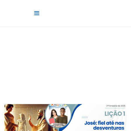
Juvenis
Você está aqui:
Página Principal
Classes
Juvenis
Lição 1 - José: fiel até nas desventuras - SLIDES, LINK E
VIDEOAULAS