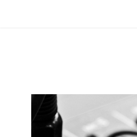
Juvenis
Você está aqui:
Página Principal
Classes
Juvenis