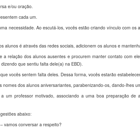
rsa e/ou oração.
apresentem cada um.
ma necessidade. Ao escutá-los, vocês estão criando vínculo com os
 os alunos é através das redes sociais, adicionem os alunos e mante
sse a relação dos alunos ausentes e procurem manter contato com ele
dizendo que sentiu falta dele(a) na EBD).
 que vocês sentem falta deles. Dessa forma, vocês estarão estabelece
 nomes dos alunos aniversariantes, parabenizando-os, dando-lhes um
a um professor motivado, associando a uma boa preparação de au
ugestões abaixo:
 – vamos conversar a respeito?