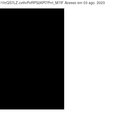
lders/1hrQS7LZ-cvthrPvRPS2KPl7Prrl_M7IF Acesso em 03 ago. 2023