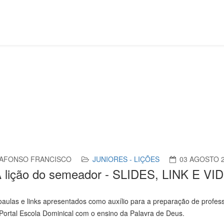
s
Lição 6 - A lição do semeador - SLIDES, LINK E VIDEOAULAS
AFONSO FRANCISCO
JUNIORES - LIÇÕES
03 AGOSTO 
 A lição do semeador - SLIDES, LINK E 
oaulas e links apresentados como auxílio para a preparação de profess
ortal Escola Dominical com o ensino da Palavra de Deus.