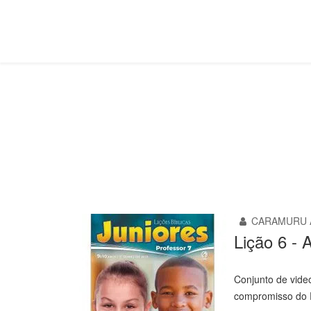
Juniores
Você está aqui:
Página Principal
Classes
Juniore
CARAMURU 
Lição 6 -
Conjunto de vide
compromisso do P