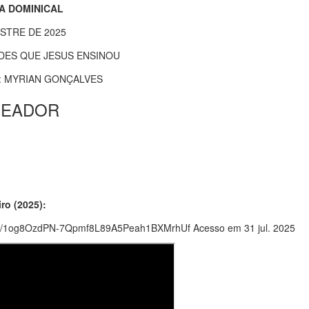
A DOMINICAL
STRE DE 2025
ADES QUE JESUS ENSINOU
: MYRIAN GONÇALVES
EMEADOR
ro (2025):
olders/1og8OzdPN-7Qpmf8L89A5Peah1BXMrhUf Acesso em 31 jul. 2025