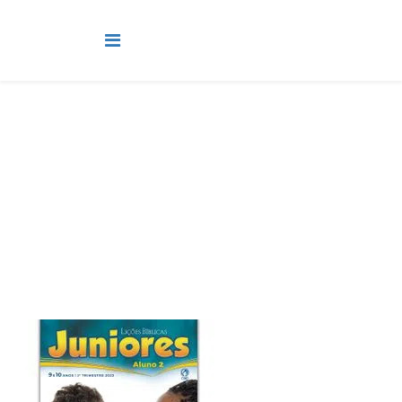
Juniores
Você está aqui:
Página Principal
Classes
Juniores
Lição 12 - As pedras da lei e o bezerro de ouro - SLIDES, LINK
E VIDEOAULAS