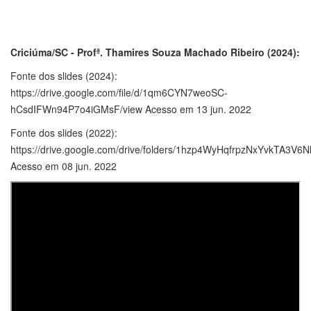
Criciúma/SC - Profª. Thamires Souza Machado Ribeiro (2024):
Fonte dos slides (2024):
https://drive.google.com/file/d/1qm6CYN7weoSC-
hCsdIFWn94P7o4iGMsF/view Acesso em 13 jun. 2022
Fonte dos slides (2022):
https://drive.google.com/drive/folders/1hzp4WyHqfrpzNxYvkTA3V6
Acesso em 08 jun. 2022