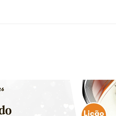
Lição 10 - A falácia da teoria do deísmo II