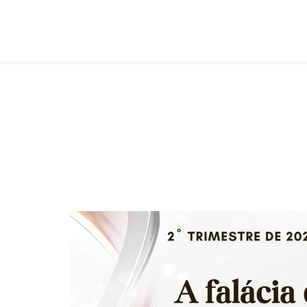
Jovens
Você está aqui:
Página Principal
Classes
Jovens