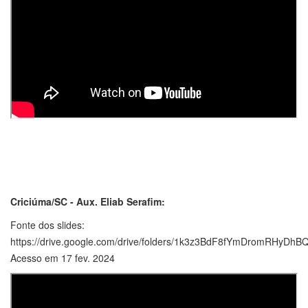
Criciúma/SC - Aux. Eliab Serafim:
Fonte dos slides:
https://drive.google.com/drive/folders/1k3z3BdF8fYmDromRHyD
Acesso em 17 fev. 2024