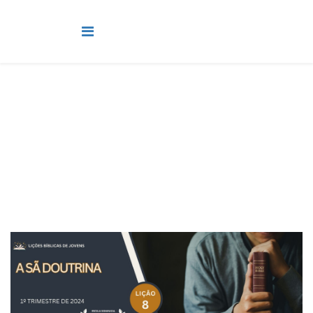
Jovens
Você está aqui:
Página Principal
Classes
Jovens
Lição 8 - A sã doutrina - SLIDES E VIDEOAULAS