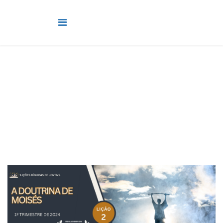
Jovens
Você está aqui:
Página Principal
Classes
Jovens
Lição 2 - A doutrina de Moisés I