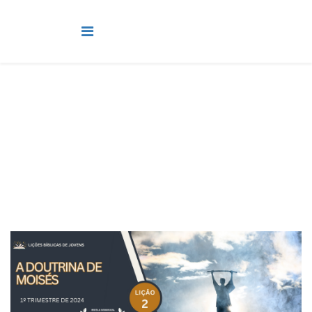
Jovens
Você está aqui:
Página Principal
Classes
Jovens
Lição 2 - A doutrina de Moisés - SLIDES E VIDEOAULAS