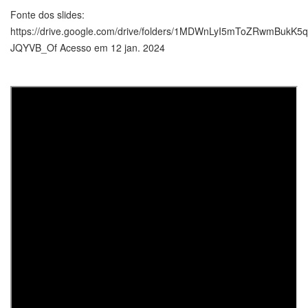
Fonte dos slides:
https://drive.google.com/drive/folders/1MDWnLyI5mToZRwmBukK5
JQYVB_Of Acesso em 12 jan. 2024