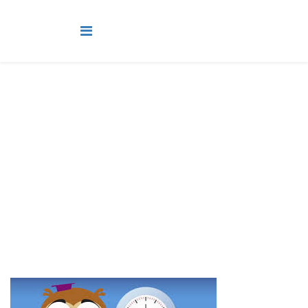
Jovens e Adultos Betel
Você está aqui:
Página Principal
Classes
Jovens e Adultos Betel
Lição 1 - Betel - Crescer + - Um ajudante especial/Conhecer +
- Jesus, o nosso amigão/Aprender + - O Deus verdadeiro/Saber +
- Encham os potes com água - VIDEOAULAS