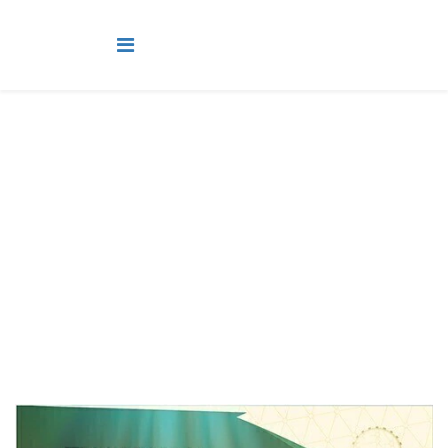
Jovens e Adultos Betel
Você está aqui:
Página Principal
Classes
Jovens e Adultos Betel
Lição 9 - Conectar + - Glorificando a Deus com as
finanças/Viver + - A determinação de Neemias/Adolescer + - O
desafio do consumismo - VIDEOAULAS