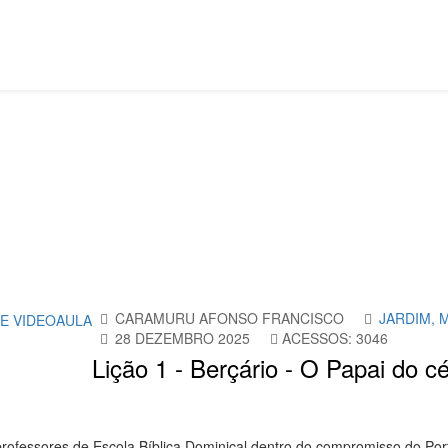
Maternal e Berçario
CARAMURU AFONSO FRANCISCO
JARDIM, 
28 DEZEMBRO 2025
ACESSOS: 3046
Lição 1 - Berçário - O Papai do c
rofessores de Escola Bíblica Dominical dentro do compromisso do Por