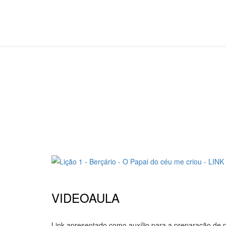
Jardim, Maternal e Berçario
Você está aqui:
Página Principal
Classes
Jardim, 
VIDEOAULA
Link apresentado como auxílio para a preparação de p