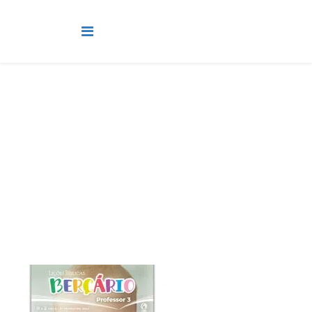
Jardim, Maternal e Berçario
Você está aqui:
Página Principal
Classes
Jardim, Maternal e Berçario
Lição 1 - Berçário - O Papai do céu fez a família - LINK E
VIDEOAULAS