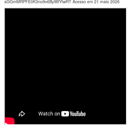
sGGmMRPFE0K3no9v6ByWIYtwRT Acesso em 21 maio 2026