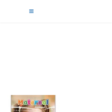
Jardim, Maternal e Berçario
Você está aqui:
Página Principal
Classes
Jardim, Maternal e Berçario
Lição 9 - Maternal - Deus envia água e comida - LINK,
MATERIAL DE APOIO E VIDEOAULAS