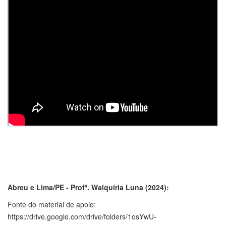
Abreu e Lima/PE - Profª. Walquíria Luna (2024):
Fonte do material de apoio:
https://drive.google.com/drive/folders/1osYwU-