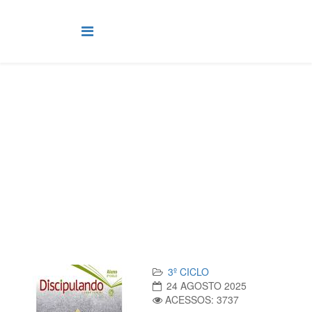
3º Ciclo
Você está aqui:
Página Principal
Classes
Discipulando
3º Ciclo
Lição 9 - Discipulando - 3º Ciclo - Relacionando-se com os
estudos - VIDEOAULAS
3º CICLO
24 AGOSTO 2025
ACESSOS: 3737