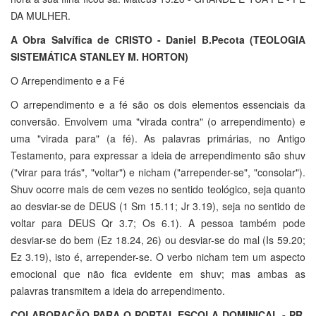
DA MULHER.
A Obra Salvífica de CRISTO - Daniel B.Pecota (TEOLOGIA
SISTEMÁTICA STANLEY M. HORTON)
O Arrependimento e a Fé
O arrependimento e a fé são os dois elementos essenciais da
conversão. Envolvem uma "virada contra" (o arrependimento) e
uma "virada para" (a fé). As palavras primárias, no Antigo
Testamento, para expressar a ideia de arrependimento são shuv
("virar para trás", "voltar") e nicham ("arrepender-se", "consolar").
Shuv ocorre mais de cem vezes no sentido teológico, seja quanto
ao desviar-se de DEUS (1 Sm 15.11; Jr 3.19), seja no sentido de
voltar para DEUS Qr 3.7; Os 6.1). A pessoa também pode
desviar-se do bem (Ez 18.24, 26) ou desviar-se do mal (Is 59.20;
Ez 3.19), isto é, arrepender-se. O verbo nicham tem um aspecto
emocional que não fica evidente em shuv; mas ambas as
palavras transmitem a ideia do arrependimento.
COLABORAÇÃO PARA O PORTAL ESCOLA DOMINICAL - PR.