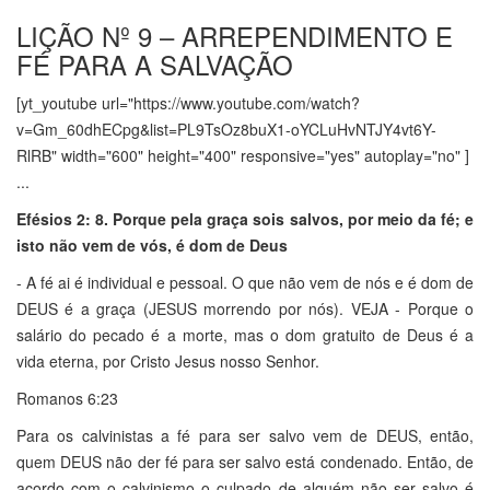
LIÇÃO Nº 9 – ARREPENDIMENTO E
FÉ PARA A SALVAÇÃO
[yt_youtube url="https://www.youtube.com/watch?
v=Gm_60dhECpg&list=PL9TsOz8buX1-oYCLuHvNTJY4vt6Y-
RlRB" width="600" height="400" responsive="yes" autoplay="no" ]
...
Efésios 2: 8. Porque pela graça sois salvos, por meio da fé; e
isto não vem de vós, é dom de Deus
- A fé ai é individual e pessoal. O que não vem de nós e é dom de
DEUS é a graça (JESUS morrendo por nós). VEJA - Porque o
salário do pecado é a morte, mas o dom gratuito de Deus é a
vida eterna, por Cristo Jesus nosso Senhor.
Romanos 6:23
Para os calvinistas a fé para ser salvo vem de DEUS, então,
quem DEUS não der fé para ser salvo está condenado. Então, de
acordo com o calvinismo o culpado de alguém não ser salvo é