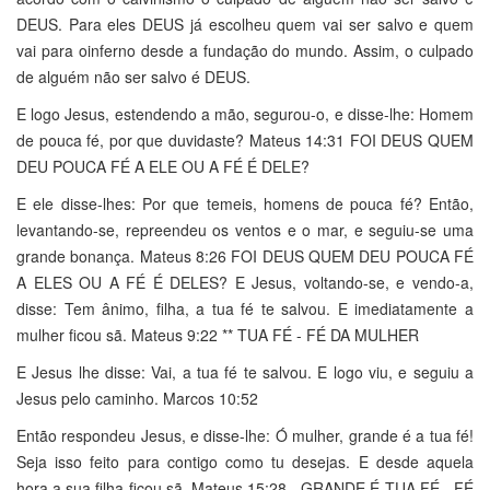
DEUS. Para eles DEUS já escolheu quem vai ser salvo e quem
vai para oinferno desde a fundação do mundo. Assim, o culpado
de alguém não ser salvo é DEUS.
E logo Jesus, estendendo a mão, segurou-o, e disse-lhe: Homem
de pouca fé, por que duvidaste? Mateus 14:31 FOI DEUS QUEM
DEU POUCA FÉ A ELE OU A FÉ É DELE?
E ele disse-lhes: Por que temeis, homens de pouca fé? Então,
levantando-se, repreendeu os ventos e o mar, e seguiu-se uma
grande bonança. Mateus 8:26 FOI DEUS QUEM DEU POUCA FÉ
A ELES OU A FÉ É DELES? E Jesus, voltando-se, e vendo-a,
disse: Tem ânimo, filha, a tua fé te salvou. E imediatamente a
mulher ficou sã. Mateus 9:22 ** TUA FÉ - FÉ DA MULHER
E Jesus lhe disse: Vai, a tua fé te salvou. E logo viu, e seguiu a
Jesus pelo caminho. Marcos 10:52
Então respondeu Jesus, e disse-lhe: Ó mulher, grande é a tua fé!
Seja isso feito para contigo como tu desejas. E desde aquela
hora a sua filha ficou sã. Mateus 15:28 - GRANDE É TUA FÉ - FÉ