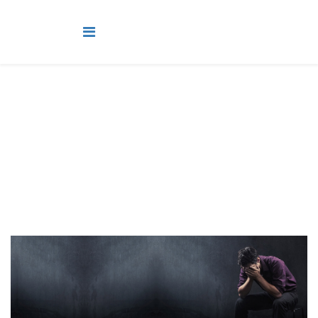
Adultos
Você está aqui:
Página Principal
Classes
Adultos
Lição 9 - Arrependimento e fé para a salvação II