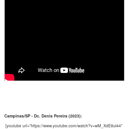
Campinas/SP - Dc. Denis Pereira (2023):
[youtube url="https://www.youtube.com/watch?v=wM_XdE8ul44"