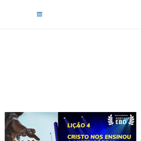
Adolescentes
Você está aqui:
Página Principal
Classes
Adolescentes
Lição 4 - Cristo nos ensinou a misericórdia - SLIDES E
VIDEOAULAS