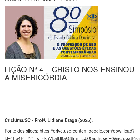
LIÇÃO Nº 4 – CRISTO NOS ENSINOU
A MISERICÓRDIA
Criciúma/SC - Profª. Lidiane Braga (2025):
Fonte dos slides: https://drive.usercontent.google.com/download?
id=1tIu4RTiYr1_s_PkhVLaIB8aG8fmrHLJ2&authuser=0&acrobatPro