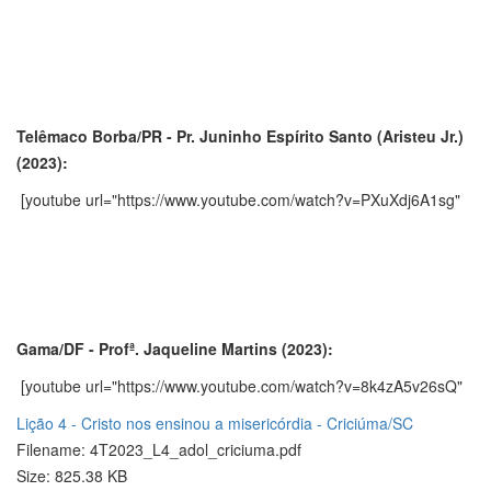
Telêmaco Borba/PR - Pr. Juninho Espírito Santo (Aristeu Jr.)
(2023):
[youtube url="https://www.youtube.com/watch?v=PXuXdj6A1sg"
Gama/DF - Profª. Jaqueline Martins (2023):
[youtube url="https://www.youtube.com/watch?v=8k4zA5v26sQ"
Lição 4 - Cristo nos ensinou a misericórdia - Criciúma/SC
Filename: 4T2023_L4_adol_criciuma.pdf
Size: 825.38 KB