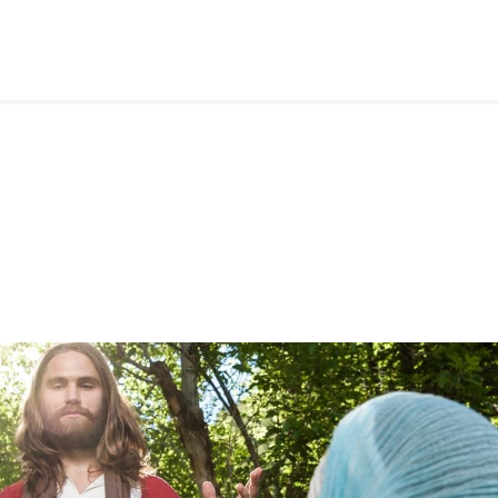
entes
Lição 1 - Jesus, o Mestre que ensinava por parábolas - SL