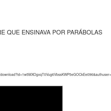
TRE QUE ENSINAVA POR PARÁBOLAS
le.com/download?id=1w5MXOgxqT0Vug6VbssKWP5eGOCkEe096&authuser=