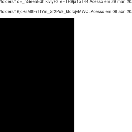
rive/folders/1oE_nGeeaEdhIklvlyP3-eFTR9ja1pT44 Acesso em 29 mar. 2
drive/folders/16jcRsM8FrTtYm_Sr2Pu9_kfdrxjvMWCLAcesso em 06 abr. 2